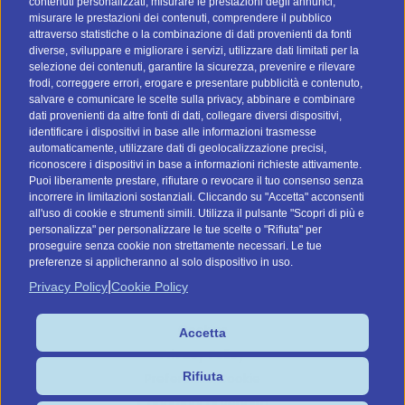
contenuti personalizzati, misurare le prestazioni degli annunci,
misurare le prestazioni dei contenuti, comprendere il pubblico
attraverso statistiche o la combinazione di dati provenienti da fonti
I nostri social
diverse, sviluppare e migliorare i servizi, utilizzare dati limitati per la
selezione dei contenuti, garantire la sicurezza, prevenire e rilevare
frodi, correggere errori, erogare e presentare pubblicità e contenuto,
salvare e comunicare le scelte sulla privacy, abbinare e combinare
dati provenienti da altre fonti di dati, collegare diversi dispositivi,
identificare i dispositivi in base alle informazioni trasmesse
automaticamente, utilizzare dati di geolocalizzazione precisi,
riconoscere i dispositivi in base a informazioni richieste attivamente.
Vai a btomail.es (Spagna)
Puoi liberamente prestare, rifiutare o revocare il tuo consenso senza
incorrere in limitazioni sostanziali. Cliccando su "Accetta" acconsenti
Command Digital Srl
all'uso di cookie e strumenti simili. Utilizza il pulsante "Scopri di più e
personalizza" per personalizzare le tue scelte o "Rifiuta" per
Sede Italiana: Via G. Pascoli, 12 - 37053 - Cerea (VR)
proseguire senza cookie non strettamente necessari. Le tue
Sede de España: C/ Lagasca, 95 - 28006 - Madrid
preferenze si applicheranno al solo dispositivo in uso.
P.IVA/C.F. IT04575910239
|
Privacy Policy
Cookie Policy
Cookies
Accetta
Privacy Policy
Rifiuta
Preferenze Cookie
Condizioni di vendita