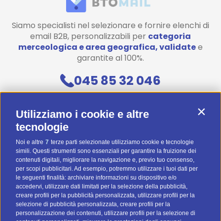
Siamo specialisti nel selezionare e fornire elenchi di
email B2B, personalizzabili per
categoria
merceologica e area geografica, validate
e
garantite al 100%.
045 85 32 046
Contattaci
Contin
Utilizziamo i cookie e altre
Diventa uno di noi! (Posizioni aperte)
tecnologie
Noi e altre
7
terze parti selezionate utilizziamo cookie e tecnologie
Preventivo Personalizzato
simili. Questi strumenti sono essenziali per garantire la fruizione dei
contenuti digitali, migliorare la navigazione e, previo tuo consenso,
BTOMAIL Pro
per scopi pubblicitari. Ad esempio, potremmo utilizzare i tuoi dati per
le seguenti finalità: archiviare informazioni su dispositivo e/o
Metodi Di Pagamento
accedervi, utilizzare dati limitati per la selezione della pubblicità,
creare profili per la pubblicità personalizzata, utilizzare profili per la
selezione di pubblicità personalizzata, creare profili per la
personalizzazione dei contenuti, utilizzare profili per la selezione di