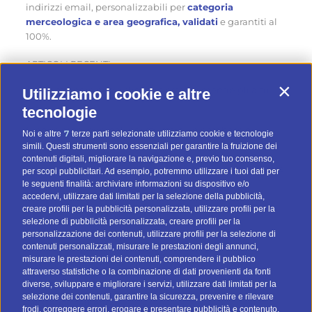
indirizzi email, personalizzabili per
categoria
merceologica e area geografica, validati
e garantiti al
100%.
ARTICOLI RECENTI
Come ottenere nuovi clienti in estate… mentre gli altri
Utilizziamo i cookie e altre
Contin
aspettano
tecnologie
Cinque modi originali per sfruttare un database di
7
Noi e altre
terze parti selezionate utilizziamo cookie e tecnologie
simili. Questi strumenti sono essenziali per garantire la fruizione dei
contatti d’estate
contenuti digitali, migliorare la navigazione e, previo tuo consenso,
Quattro consigli pratici per fare email marketing d’estate
per scopi pubblicitari. Ad esempio, potremmo utilizzare i tuoi dati per
le seguenti finalità: archiviare informazioni su dispositivo e/o
accedervi, utilizzare dati limitati per la selezione della pubblicità,
creare profili per la pubblicità personalizzata, utilizzare profili per la
CATEGORIE
selezione di pubblicità personalizzata, creare profili per la
personalizzazione dei contenuti, utilizzare profili per la selezione di
Strategie email marketing
contenuti personalizzati, misurare le prestazioni degli annunci,
misurare le prestazioni dei contenuti, comprendere il pubblico
Gestione liste contatti
attraverso statistiche o la combinazione di dati provenienti da fonti
Privacy e GDPR
diverse, sviluppare e migliorare i servizi, utilizzare dati limitati per la
selezione dei contenuti, garantire la sicurezza, prevenire e rilevare
Glossario marketing
frodi, correggere errori, erogare e presentare pubblicità e contenuto,