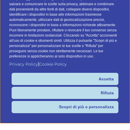
salvare e comunicare le scelte sulla privacy, abbinare e combinare
CONTATTI
dati provenienti da altre fonti di dati, collegare diversi dispositivi,
identificare i dispositivi in base alle informazioni trasmesse
automaticamente, utilizzare dati di geolocalizzazione precisi,
Tel:
045.8532046
riconoscere i dispositivi in base a informazioni richieste attivamente.
Email:
info@btomail.it
Puoi liberamente prestare, rifiutare o revocare il tuo consenso senza
incorrere in limitazioni sostanziali. Cliccando su "Accetta" acconsenti
TROVA IL TUO DATABASE
all'uso di cookie e strumenti simili. Utilizza il pulsante "Scopri di più e
personalizza" per personalizzare le tue scelte o "Rifiuta" per
proseguire senza cookie non strettamente necessari. Le tue
preferenze si applicheranno al solo dispositivo in uso.
Privacy Policy
Cookie Policy
|
Accetta
Command Digital Srl
Sede Italiana: Via G. Pascoli 12, 37053 Cerea (VR) – Sede de
Rifiuta
España: C/ Lagasca 95, 28006 Madrid – P.IVA/C.F.
IT04575910239
Scopri di più e personalizza
Cookies –
Privacy Policy
- Design by
HENRY & CO.