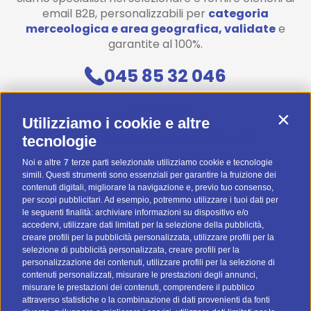
email B2B, personalizzabili per
categoria
merceologica e area geografica, validate
e
garantite al 100%.
045 85 32 046
Contattaci
Contin
Utilizziamo i cookie e altre
Diventa uno di noi! (Posizioni aperte)
tecnologie
Preventivo Personalizzato
Noi e altre
7
terze parti selezionate utilizziamo cookie e tecnologie
simili. Questi strumenti sono essenziali per garantire la fruizione dei
contenuti digitali, migliorare la navigazione e, previo tuo consenso,
BTOMAIL Pro
per scopi pubblicitari. Ad esempio, potremmo utilizzare i tuoi dati per
le seguenti finalità: archiviare informazioni su dispositivo e/o
Metodi Di Pagamento
accedervi, utilizzare dati limitati per la selezione della pubblicità,
creare profili per la pubblicità personalizzata, utilizzare profili per la
selezione di pubblicità personalizzata, creare profili per la
personalizzazione dei contenuti, utilizzare profili per la selezione di
contenuti personalizzati, misurare le prestazioni degli annunci,
misurare le prestazioni dei contenuti, comprendere il pubblico
attraverso statistiche o la combinazione di dati provenienti da fonti