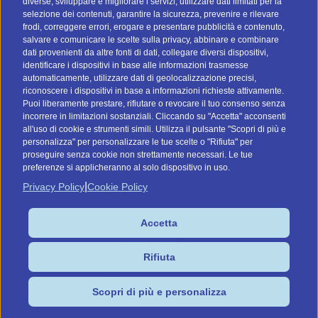
I nostri social
diverse, sviluppare e migliorare i servizi, utilizzare dati limitati per la
selezione dei contenuti, garantire la sicurezza, prevenire e rilevare
frodi, correggere errori, erogare e presentare pubblicità e contenuto,
salvare e comunicare le scelte sulla privacy, abbinare e combinare
dati provenienti da altre fonti di dati, collegare diversi dispositivi,
identificare i dispositivi in base alle informazioni trasmesse
automaticamente, utilizzare dati di geolocalizzazione precisi,
riconoscere i dispositivi in base a informazioni richieste attivamente.
Vai a btomail.es (Spagna)
Puoi liberamente prestare, rifiutare o revocare il tuo consenso senza
incorrere in limitazioni sostanziali. Cliccando su "Accetta" acconsenti
Command Digital Srl
all'uso di cookie e strumenti simili. Utilizza il pulsante "Scopri di più e
personalizza" per personalizzare le tue scelte o "Rifiuta" per
Sede Italiana: Via G. Pascoli, 12 - 37053 - Cerea (VR)
proseguire senza cookie non strettamente necessari. Le tue
Sede de España: C/ Lagasca, 95 - 28006 - Madrid
preferenze si applicheranno al solo dispositivo in uso.
P.IVA/C.F. IT04575910239
|
Privacy Policy
Cookie Policy
Cookies
Accetta
Privacy Policy
Rifiuta
Preferenze Cookie
Condizioni di vendita
Scopri di più e personalizza
Design by HENRY & CO.