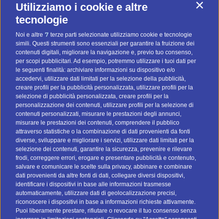
aspettano
Utilizziamo i cookie e altre
Contin
Cinque modi originali per sfruttare un database di
tecnologie
contatti d’estate
7
Noi e altre
terze parti selezionate utilizziamo cookie e tecnologie
simili. Questi strumenti sono essenziali per garantire la fruizione dei
Quattro consigli pratici per fare email marketing d’estate
contenuti digitali, migliorare la navigazione e, previo tuo consenso,
per scopi pubblicitari. Ad esempio, potremmo utilizzare i tuoi dati per
le seguenti finalità: archiviare informazioni su dispositivo e/o
CATEGORIE
accedervi, utilizzare dati limitati per la selezione della pubblicità,
creare profili per la pubblicità personalizzata, utilizzare profili per la
selezione di pubblicità personalizzata, creare profili per la
Strategie email marketing
personalizzazione dei contenuti, utilizzare profili per la selezione di
Gestione liste contatti
contenuti personalizzati, misurare le prestazioni degli annunci,
misurare le prestazioni dei contenuti, comprendere il pubblico
Privacy e GDPR
attraverso statistiche o la combinazione di dati provenienti da fonti
Glossario marketing
diverse, sviluppare e migliorare i servizi, utilizzare dati limitati per la
selezione dei contenuti, garantire la sicurezza, prevenire e rilevare
frodi, correggere errori, erogare e presentare pubblicità e contenuto,
CONTATTI
salvare e comunicare le scelte sulla privacy, abbinare e combinare
dati provenienti da altre fonti di dati, collegare diversi dispositivi,
Tel:
045.8532046
identificare i dispositivi in base alle informazioni trasmesse
Email:
info@btomail.it
automaticamente, utilizzare dati di geolocalizzazione precisi,
riconoscere i dispositivi in base a informazioni richieste attivamente.
Puoi liberamente prestare, rifiutare o revocare il tuo consenso senza
TROVA IL TUO DATABASE