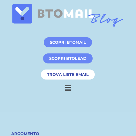
S
a
l
t
a
SCOPRI BTOMAIL
a
l
SCOPRI BTOLEAD
c
o
TROVA LISTE EMAIL
n
t
e
n
u
t
o
ARGOMENTO