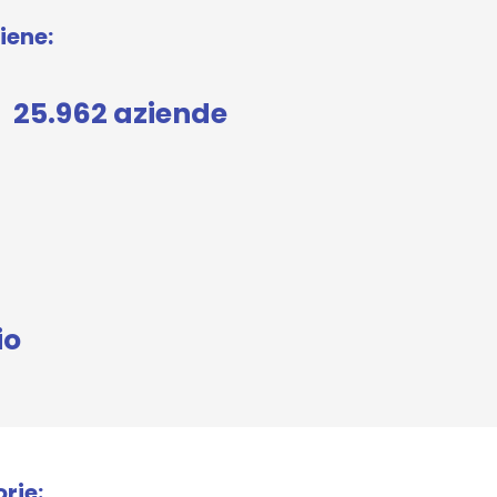
iene:
25.962 aziende
io
rie: