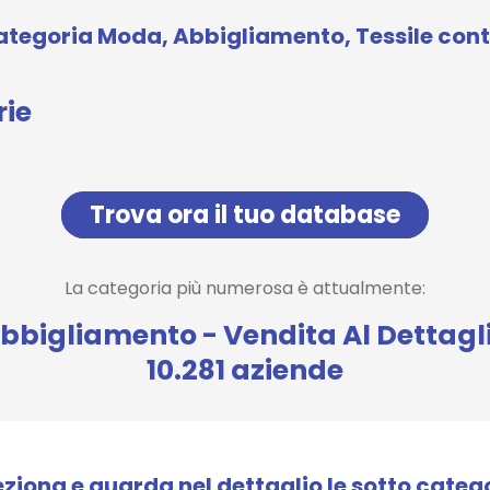
ategoria Moda, Abbigliamento, Tessile cont
rie
Trova ora il tuo database
La categoria più numerosa è attualmente:
bbigliamento - Vendita Al Dettagl
10.281 aziende
eziona e guarda nel dettaglio le sotto catego