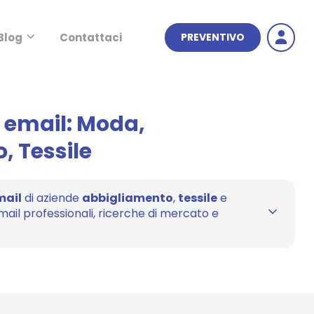
Blog
Contattaci
PREVENTIVO
i email: Moda,
, Tessile
mail
di aziende
abbigliamento
,
tessile
e
il professionali, ricerche di mercato e