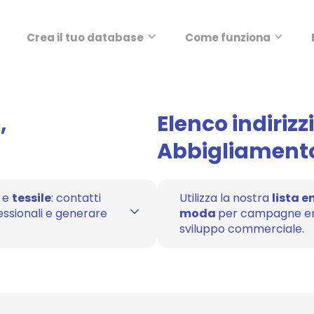
Crea il tuo database
Come funziona
,
Elenco indirizz
Abbigliamento
e
tessile
: contatti
Utilizza la nostra
lista e
essionali e generare
moda
per campagne ema
sviluppo commerciale.