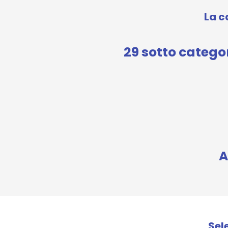
La c
29 sotto catego
A
Sel