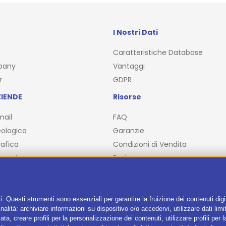
I Nostri Dati
Caratteristiche Database
pany
Vantaggi
r
GDPR
IENDE
Risorse
mail
FAQ
ologica
Garanzie
afica
Condizioni di Vendita
ncente
Partner
Blog
i. Questi strumenti sono essenziali per garantire la fruizione dei contenuti dig
alità: archiviare informazioni su dispositivo e/o accedervi, utilizzare dati limita
zata, creare profili per la personalizzazione dei contenuti, utilizzare profili per