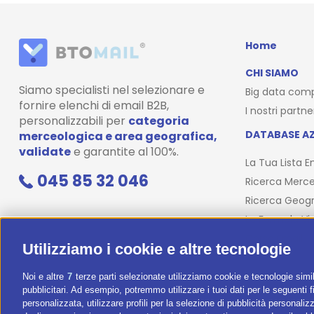
Home
CHI SIAMO
Siamo specialisti nel selezionare e
Big data com
fornire elenchi di email B2B,
I nostri partne
personalizzabili per
categoria
DATABASE AZ
merceologica e area geografica,
validate
e garantite al 100%.
La Tua Lista E
045 85 32 046
Ricerca Merce
Ricerca Geogr
La Formula Vi
Corso Email
Utilizziamo i cookie e altre tecnologie
Noi e altre
7
terze parti selezionate utilizziamo cookie e tecnologie simil
pubblicitari. Ad esempio, potremmo utilizzare i tuoi dati per le seguenti fin
personalizzata, utilizzare profili per la selezione di pubblicità personaliz