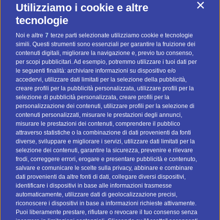
Contin
Utilizziamo i cookie e altre
Diventa uno di noi! (Posizioni aperte)
tecnologie
Noi e altre
7
terze parti selezionate utilizziamo cookie e tecnologie
Preventivo Personalizzato
simili. Questi strumenti sono essenziali per garantire la fruizione dei
contenuti digitali, migliorare la navigazione e, previo tuo consenso,
BTOMAIL Pro
per scopi pubblicitari. Ad esempio, potremmo utilizzare i tuoi dati per
le seguenti finalità: archiviare informazioni su dispositivo e/o
Metodi Di Pagamento
accedervi, utilizzare dati limitati per la selezione della pubblicità,
creare profili per la pubblicità personalizzata, utilizzare profili per la
selezione di pubblicità personalizzata, creare profili per la
personalizzazione dei contenuti, utilizzare profili per la selezione di
contenuti personalizzati, misurare le prestazioni degli annunci,
misurare le prestazioni dei contenuti, comprendere il pubblico
attraverso statistiche o la combinazione di dati provenienti da fonti
I nostri social
diverse, sviluppare e migliorare i servizi, utilizzare dati limitati per la
selezione dei contenuti, garantire la sicurezza, prevenire e rilevare
frodi, correggere errori, erogare e presentare pubblicità e contenuto,
salvare e comunicare le scelte sulla privacy, abbinare e combinare
dati provenienti da altre fonti di dati, collegare diversi dispositivi,
identificare i dispositivi in base alle informazioni trasmesse
automaticamente, utilizzare dati di geolocalizzazione precisi,
riconoscere i dispositivi in base a informazioni richieste attivamente.
Vai a btomail.es (Spagna)
Puoi liberamente prestare, rifiutare o revocare il tuo consenso senza