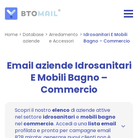
Home
>
Database
>
Arredamento
>
Idrosanitari E Mobili
aziende
e Accessori
Bagno – Commercio
Email aziende Idrosanitari
E Mobili Bagno –
Commercio
Scopri il nostro
elenco
di aziende attive
nel settore
idrosanitari
e
mobili bagno
nel
commercio
. Accedi a una
lista email
profilata e pronta per campagne email
B2B mirate: generare nuovi clienti non è