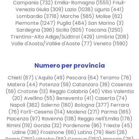
Campania (732) Emilia-Romagna (1555) Friuli-
Venezia Giulia (309) Lazio (1038) Liguria (441)
Lombardia (3718) Marche (585) Molise (62)
Piemonte (1247) Puglia (484) San Marino (3)
Sardegna (396) Sicilia (605) Toscana (1250)
Trentino-Alto Adige/Südtirol (429) Umbria (208)
Valle d'Aosta/Vallée d'Aoste (77) Veneto (1590)
Numero per provincia
Chieti (87) L'Aquila (49) Pescara (64) Teramo (78)
Matera (44) Potenza (59) Catanzaro (39) Cosenza
(59) Crotone (13) Reggio Calabria (40) Vibo Valentia
(20) Avellino (55) Benevento (41) Caserta (74)
Napoli (382) Salerno (180) Bologna (377) Ferrara
(76) Forlì-Cesena (114) Modena (271) Parma (185)
Piacenza (97) Ravenna (138) Reggio nell'Emilia (178)
Rimini (119) Gorizia (32) Pordenone (96) Trieste (45)
Udine (136) Frosinone (66) Latina (79) Rieti (28)