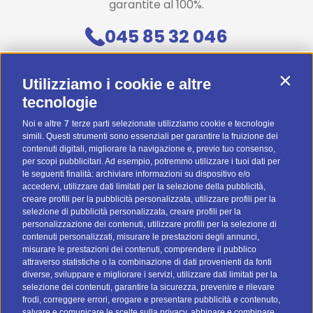
garantite al 100%.
045 85 32 046
Contattaci
Contin
Utilizziamo i cookie e altre
Diventa uno di noi! (Posizioni aperte)
tecnologie
Noi e altre
7
terze parti selezionate utilizziamo cookie e tecnologie
Preventivo Personalizzato
simili. Questi strumenti sono essenziali per garantire la fruizione dei
contenuti digitali, migliorare la navigazione e, previo tuo consenso,
BTOMAIL Pro
per scopi pubblicitari. Ad esempio, potremmo utilizzare i tuoi dati per
le seguenti finalità: archiviare informazioni su dispositivo e/o
Metodi Di Pagamento
accedervi, utilizzare dati limitati per la selezione della pubblicità,
creare profili per la pubblicità personalizzata, utilizzare profili per la
selezione di pubblicità personalizzata, creare profili per la
personalizzazione dei contenuti, utilizzare profili per la selezione di
contenuti personalizzati, misurare le prestazioni degli annunci,
misurare le prestazioni dei contenuti, comprendere il pubblico
attraverso statistiche o la combinazione di dati provenienti da fonti
I nostri social
diverse, sviluppare e migliorare i servizi, utilizzare dati limitati per la
selezione dei contenuti, garantire la sicurezza, prevenire e rilevare
frodi, correggere errori, erogare e presentare pubblicità e contenuto,
salvare e comunicare le scelte sulla privacy, abbinare e combinare