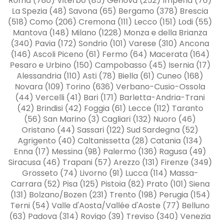
Roma (780) Viterbo (85) Genova (252) Imperia (76)
La Spezia (48) Savona (65) Bergamo (378) Brescia
(518) Como (206) Cremona (111) Lecco (151) Lodi (55)
Mantova (148) Milano (1228) Monza e della Brianza
(340) Pavia (172) Sondrio (101) Varese (310) Ancona
(146) Ascoli Piceno (61) Fermo (64) Macerata (164)
Pesaro e Urbino (150) Campobasso (45) Isernia (17)
Alessandria (110) Asti (78) Biella (61) Cuneo (168)
Novara (109) Torino (636) Verbano-Cusio-Ossola
(44) Vercelli (41) Bari (171) Barletta-Andria-Trani
(42) Brindisi (42) Foggia (61) Lecce (112) Taranto
(56) San Marino (3) Cagliari (132) Nuoro (46)
Oristano (44) Sassari (122) Sud Sardegna (52)
Agrigento (40) Caltanissetta (28) Catania (134)
Enna (17) Messina (98) Palermo (136) Ragusa (49)
Siracusa (46) Trapani (57) Arezzo (131) Firenze (349)
Grosseto (74) Livorno (91) Lucca (114) Massa-
Carrara (52) Pisa (125) Pistoia (82) Prato (101) Siena
(131) Bolzano/Bozen (231) Trento (198) Perugia (154)
Terni (54) Valle d'Aosta/Vallée d'Aoste (77) Belluno
(63) Padova (314) Rovigo (39) Treviso (340) Venezia