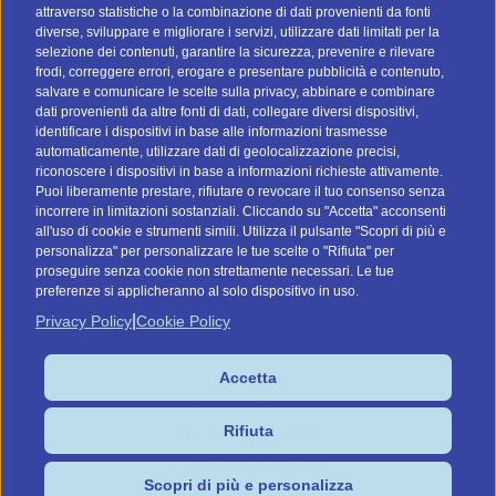
attraverso statistiche o la combinazione di dati provenienti da fonti
I nostri social
diverse, sviluppare e migliorare i servizi, utilizzare dati limitati per la
selezione dei contenuti, garantire la sicurezza, prevenire e rilevare
frodi, correggere errori, erogare e presentare pubblicità e contenuto,
salvare e comunicare le scelte sulla privacy, abbinare e combinare
dati provenienti da altre fonti di dati, collegare diversi dispositivi,
identificare i dispositivi in base alle informazioni trasmesse
automaticamente, utilizzare dati di geolocalizzazione precisi,
riconoscere i dispositivi in base a informazioni richieste attivamente.
Vai a btomail.es (Spagna)
Puoi liberamente prestare, rifiutare o revocare il tuo consenso senza
incorrere in limitazioni sostanziali. Cliccando su "Accetta" acconsenti
Command Digital Srl
all'uso di cookie e strumenti simili. Utilizza il pulsante "Scopri di più e
personalizza" per personalizzare le tue scelte o "Rifiuta" per
Sede Italiana: Via G. Pascoli, 12 - 37053 - Cerea (VR)
proseguire senza cookie non strettamente necessari. Le tue
Sede de España: C/ Lagasca, 95 - 28006 - Madrid
preferenze si applicheranno al solo dispositivo in uso.
P.IVA/C.F. IT04575910239
|
Privacy Policy
Cookie Policy
Cookies
Accetta
Privacy Policy
Rifiuta
Preferenze Cookie
Condizioni di vendita
Scopri di più e personalizza
Design by HENRY & CO.