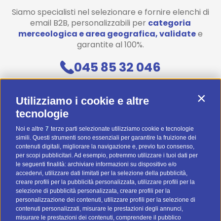
Siamo specialisti nel selezionare e fornire elenchi di
email B2B, personalizzabili per
categoria
merceologica e area geografica, validate
e
garantite al 100%.
045 85 32 046
Contattaci
Contin
Utilizziamo i cookie e altre
Diventa uno di noi! (Posizioni aperte)
tecnologie
Noi e altre
7
terze parti selezionate utilizziamo cookie e tecnologie
Preventivo Personalizzato
simili. Questi strumenti sono essenziali per garantire la fruizione dei
contenuti digitali, migliorare la navigazione e, previo tuo consenso,
BTOMAIL Pro
per scopi pubblicitari. Ad esempio, potremmo utilizzare i tuoi dati per
le seguenti finalità: archiviare informazioni su dispositivo e/o
Metodi Di Pagamento
accedervi, utilizzare dati limitati per la selezione della pubblicità,
creare profili per la pubblicità personalizzata, utilizzare profili per la
selezione di pubblicità personalizzata, creare profili per la
personalizzazione dei contenuti, utilizzare profili per la selezione di
contenuti personalizzati, misurare le prestazioni degli annunci,
misurare le prestazioni dei contenuti, comprendere il pubblico