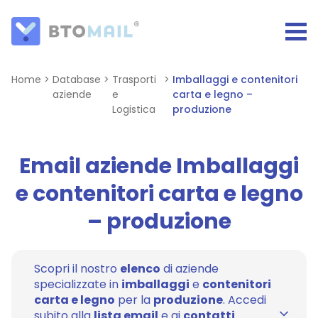
Home
>
Database
>
Trasporti
>
Imballaggi e contenitori
aziende
e
carta e legno –
Logistica
produzione
Email aziende Imballaggi
e contenitori carta e legno
– produzione
Scopri il nostro
elenco
di aziende
specializzate in
imballaggi
e
contenitori
carta e legno
per la
produzione
. Accedi
subito alla
lista email
e ai
contatti