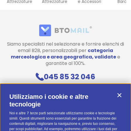
Attrezzature
Attrezzature
e Accessori
Barch
Siamo specialisti nel selezionare e fornire elenchi di
email B2B, personalizzabili per
categoria
merceologica e area geografica, validate
e
garantite al 100%.
045 85 32 046
Contattaci
Contin
Utilizziamo i cookie e altre
Diventa uno di noi! (Posizioni aperte)
tecnologie
Noi e altre
7
terze parti selezionate utilizziamo cookie e tecnologie
Preventivo Personalizzato
simili. Questi strumenti sono essenziali per garantire la fruizione dei
contenuti digitali, migliorare la navigazione e, previo tuo consenso,
BTOMAIL Pro
per scopi pubblicitari. Ad esempio, potremmo utilizzare i tuoi dati per