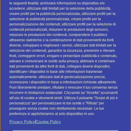
le seguenti finalità: archiviare informazioni su dispositivo e/o
Metodi Di Pagamento
accedervi, utilizzare dati limitati per la selezione della pubblicità,
creare profili per la pubblicità personalizzata, utilizzare profili per la
selezione di pubblicità personalizzata, creare profili per la
personalizzazione dei contenuti, utilizzare profili per la selezione di
contenuti personalizzati, misurare le prestazioni degli annunci,
misurare le prestazioni dei contenuti, comprendere il pubblico
attraverso statistiche o la combinazione di dati provenienti da fonti
I nostri social
diverse, sviluppare e migliorare i servizi, utilizzare dati limitati per la
selezione dei contenuti, garantire la sicurezza, prevenire e rilevare
frodi, correggere errori, erogare e presentare pubblicità e contenuto,
salvare e comunicare le scelte sulla privacy, abbinare e combinare
dati provenienti da altre fonti di dati, collegare diversi dispositivi,
identificare i dispositivi in base alle informazioni trasmesse
automaticamente, utilizzare dati di geolocalizzazione precisi,
riconoscere i dispositivi in base a informazioni richieste attivamente.
Vai a btomail.es (Spagna)
Puoi liberamente prestare, rifiutare o revocare il tuo consenso senza
incorrere in limitazioni sostanziali. Cliccando su "Accetta" acconsenti
Command Digital Srl
all'uso di cookie e strumenti simili. Utilizza il pulsante "Scopri di più e
personalizza" per personalizzare le tue scelte o "Rifiuta" per
Sede Italiana: Via G. Pascoli, 12 - 37053 - Cerea (VR)
proseguire senza cookie non strettamente necessari. Le tue
Sede de España: C/ Lagasca, 95 - 28006 - Madrid
preferenze si applicheranno al solo dispositivo in uso.
P.IVA/C.F. IT04575910239
|
Privacy Policy
Cookie Policy