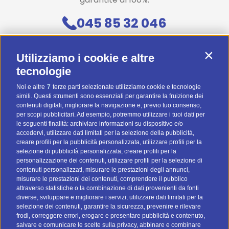
045 85 32 046
Contattaci
Contin
Utilizziamo i cookie e altre
Diventa uno di noi! (Posizioni aperte)
tecnologie
Noi e altre
7
terze parti selezionate utilizziamo cookie e tecnologie
Preventivo Personalizzato
simili. Questi strumenti sono essenziali per garantire la fruizione dei
contenuti digitali, migliorare la navigazione e, previo tuo consenso,
BTOMAIL Pro
per scopi pubblicitari. Ad esempio, potremmo utilizzare i tuoi dati per
le seguenti finalità: archiviare informazioni su dispositivo e/o
Metodi Di Pagamento
accedervi, utilizzare dati limitati per la selezione della pubblicità,
creare profili per la pubblicità personalizzata, utilizzare profili per la
selezione di pubblicità personalizzata, creare profili per la
personalizzazione dei contenuti, utilizzare profili per la selezione di
contenuti personalizzati, misurare le prestazioni degli annunci,
misurare le prestazioni dei contenuti, comprendere il pubblico
attraverso statistiche o la combinazione di dati provenienti da fonti
I nostri social
diverse, sviluppare e migliorare i servizi, utilizzare dati limitati per la
selezione dei contenuti, garantire la sicurezza, prevenire e rilevare
frodi, correggere errori, erogare e presentare pubblicità e contenuto,
salvare e comunicare le scelte sulla privacy, abbinare e combinare