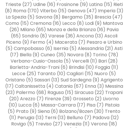
Trieste (27) Udine (16) Frosinone (19) Latina (15) Rieti
(8) Roma (170) Viterbo (15) Genova (47) Imperia (3)
La Spezia (5) Savona (8) Bergamo (35) Brescia (47)
Como (15) Cremona (16) Lecco (8) Lodi (9) Mantova
(26) Milano (65) Monza e della Brianza (16) Pavia
(65) Sondrio (8) Varese (36) Ancona (13) Ascoli
Piceno (9) Fermo (4) Macerata (7) Pesaro e Urbino
(5) Campobasso (6) Isernia (5) Alessandria (21) Asti
(17) Biella (9) Cuneo (35) Novara (8) Torino (78)
Verbano-Cusio-Ossola (5) Vercelli (11) Bari (28)
Barletta-Andria-Trani (6) Brindisi (10) Foggia (11)
Lecce (25) Taranto (10) Cagliari (15) Nuoro (5)
Oristano (5) Sassari (13) Sud Sardegna (9) Agrigento
(17) Caltanissetta (4) Catania (67) Enna (3) Messina
(23) Palermo (68) Ragusa (15) Siracusa (22) Trapani
(20) Arezzo (7) Firenze (39) Grosseto (2) Livorno
(10) Lucca (6) Massa-Carrara (17) Pisa (7) Pistoia
(5) Prato (9) Siena (6) Bolzano/Bozen (30) Trento
(11) Perugia (13) Terni (13) Belluno (7) Padova (12)
Rovigo (5) Treviso (27) Venezia (11) Verona (18)