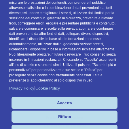
misurare le prestazioni dei contenuti, comprendere il pubblico
attraverso statistiche o la combinazione di dati provenienti da fonti
I nostri social
diverse, sviluppare e migliorare i servizi, utilizzare dati limitati per la
selezione dei contenuti, garantire la sicurezza, prevenire e rilevare
frodi, correggere errori, erogare e presentare pubblicità e contenuto,
salvare e comunicare le scelte sulla privacy, abbinare e combinare
dati provenienti da altre fonti di dati, collegare diversi dispositivi,
identificare i dispositivi in base alle informazioni trasmesse
automaticamente, utilizzare dati di geolocalizzazione precisi,
riconoscere i dispositivi in base a informazioni richieste attivamente.
Vai a btomail.es (Spagna)
Puoi liberamente prestare, rifiutare o revocare il tuo consenso senza
incorrere in limitazioni sostanziali. Cliccando su "Accetta" acconsenti
Command Digital Srl
all'uso di cookie e strumenti simili. Utilizza il pulsante "Scopri di più e
personalizza" per personalizzare le tue scelte o "Rifiuta" per
Sede Italiana: Via G. Pascoli, 12 - 37053 - Cerea (VR)
proseguire senza cookie non strettamente necessari. Le tue
Sede de España: C/ Lagasca, 95 - 28006 - Madrid
preferenze si applicheranno al solo dispositivo in uso.
P.IVA/C.F. IT04575910239
|
Privacy Policy
Cookie Policy
Cookies
Accetta
Privacy Policy
Rifiuta
Preferenze Cookie
Condizioni di vendita