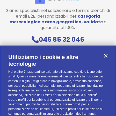
Siamo specialisti nel selezionare e fornire elenchi di
email B2B, personalizzabili per
categoria
merceologica e area geografica, validate
e
garantite al 100%.
045 85 32 046
Contattaci
Contin
Utilizziamo i cookie e altre
Diventa uno di noi! (Posizioni aperte)
tecnologie
Noi e altre
7
terze parti selezionate utilizziamo cookie e tecnologie
Preventivo Personalizzato
simili. Questi strumenti sono essenziali per garantire la fruizione dei
contenuti digitali, migliorare la navigazione e, previo tuo consenso,
BTOMAIL Pro
per scopi pubblicitari. Ad esempio, potremmo utilizzare i tuoi dati per
le seguenti finalità: archiviare informazioni su dispositivo e/o
Metodi Di Pagamento
accedervi, utilizzare dati limitati per la selezione della pubblicità,
creare profili per la pubblicità personalizzata, utilizzare profili per la
selezione di pubblicità personalizzata, creare profili per la
personalizzazione dei contenuti, utilizzare profili per la selezione di
contenuti personalizzati, misurare le prestazioni degli annunci,