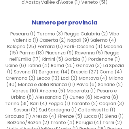
d'Aosta/Vallée d'Aoste (1) Veneto (51)
Numero per provincia
Pescara (1) Teramo (3) Reggio Calabria (2) Vibo
Valentia (1) Caserta (2) Napoli (9) Salerno (4)
Bologna (25) Ferrara (5) Forlì-Cesena (11) Modena
(15) Parma (13) Piacenza (9) Ravenna (5) Reggio
nell'Emilia (17) Rimini (5) Gorizia (1) Pordenone (1)
Udine (6) Latina (4) Roma (26) Genova (3) La Spezia
(1) Savona (1) Bergamo (14) Brescia (27) Como (4)
Cremona (2) Lecco (13) Lodi (2) Mantova (4) Milano
(40) Monza e della Brianza (11) Pavia (6) Sondrio (2)
Varese (10) Ancona (5) Macerata (1) Pesaro e
Urbino (8) Alessandria (1) Cuneo (6) Novara (8)
Torino (31) Bari (4) Foggia (1) Taranto (2) Cagliari (3)
Sassari (3) Sud Sardegna (1) Caltanissetta (1)
Siracusa (1) Arezzo (4) Firenze (5) Lucca (1) Siena (1)
Bolzano/Bozen (2) Trento (4) Perugia (4) Terni (2)
Valle d'Aosta/Vallée d'Aoste (1) Padova (18) Rovigo