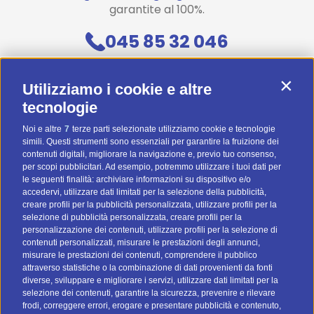
garantite al 100%.
045 85 32 046
Contattaci
Contin
Utilizziamo i cookie e altre
Diventa uno di noi! (Posizioni aperte)
tecnologie
Noi e altre
7
terze parti selezionate utilizziamo cookie e tecnologie
Preventivo Personalizzato
simili. Questi strumenti sono essenziali per garantire la fruizione dei
contenuti digitali, migliorare la navigazione e, previo tuo consenso,
BTOMAIL Pro
per scopi pubblicitari. Ad esempio, potremmo utilizzare i tuoi dati per
le seguenti finalità: archiviare informazioni su dispositivo e/o
Metodi Di Pagamento
accedervi, utilizzare dati limitati per la selezione della pubblicità,
creare profili per la pubblicità personalizzata, utilizzare profili per la
selezione di pubblicità personalizzata, creare profili per la
personalizzazione dei contenuti, utilizzare profili per la selezione di
contenuti personalizzati, misurare le prestazioni degli annunci,
misurare le prestazioni dei contenuti, comprendere il pubblico
attraverso statistiche o la combinazione di dati provenienti da fonti
I nostri social
diverse, sviluppare e migliorare i servizi, utilizzare dati limitati per la
selezione dei contenuti, garantire la sicurezza, prevenire e rilevare
frodi, correggere errori, erogare e presentare pubblicità e contenuto,