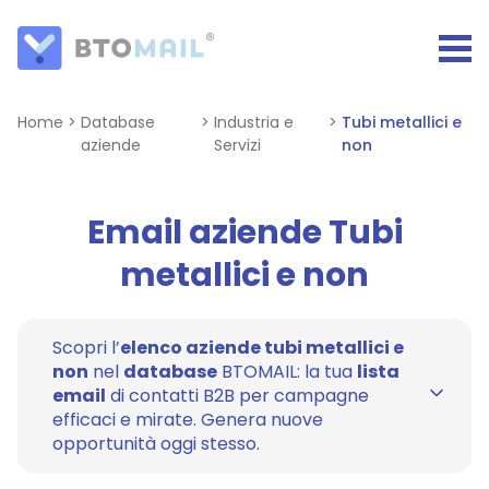
Home
>
Database
>
Industria e
>
Tubi metallici e
aziende
Servizi
non
Email aziende Tubi
metallici e non
Scopri l’
elenco aziende tubi metallici e
non
nel
database
BTOMAIL: la tua
lista
email
di contatti B2B per campagne
efficaci e mirate. Genera nuove
opportunità oggi stesso.