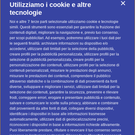
Contin
Utilizziamo i cookie e altre
Diventa uno di noi! (Posizioni aperte)
tecnologie
Noi e altre
7
terze parti selezionate utilizziamo cookie e tecnologie
Preventivo Personalizzato
simili. Questi strumenti sono essenziali per garantire la fruizione dei
contenuti digitali, migliorare la navigazione e, previo tuo consenso,
BTOMAIL Pro
per scopi pubblicitari. Ad esempio, potremmo utilizzare i tuoi dati per
le seguenti finalità: archiviare informazioni su dispositivo e/o
Metodi Di Pagamento
accedervi, utilizzare dati limitati per la selezione della pubblicità,
creare profili per la pubblicità personalizzata, utilizzare profili per la
selezione di pubblicità personalizzata, creare profili per la
personalizzazione dei contenuti, utilizzare profili per la selezione di
contenuti personalizzati, misurare le prestazioni degli annunci,
misurare le prestazioni dei contenuti, comprendere il pubblico
attraverso statistiche o la combinazione di dati provenienti da fonti
I nostri social
diverse, sviluppare e migliorare i servizi, utilizzare dati limitati per la
selezione dei contenuti, garantire la sicurezza, prevenire e rilevare
frodi, correggere errori, erogare e presentare pubblicità e contenuto,
salvare e comunicare le scelte sulla privacy, abbinare e combinare
dati provenienti da altre fonti di dati, collegare diversi dispositivi,
identificare i dispositivi in base alle informazioni trasmesse
automaticamente, utilizzare dati di geolocalizzazione precisi,
riconoscere i dispositivi in base a informazioni richieste attivamente.
Vai a btomail.es (Spagna)
Puoi liberamente prestare, rifiutare o revocare il tuo consenso senza