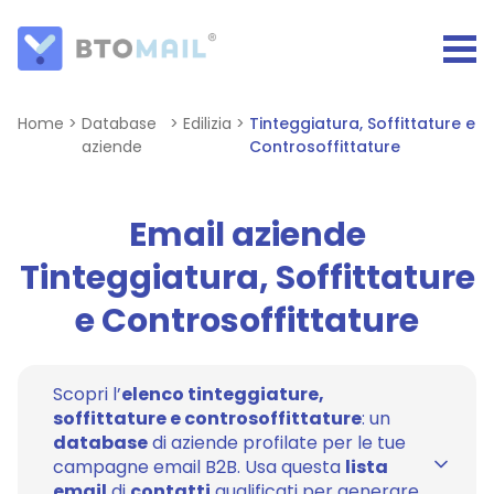
Home
>
Database
>
Edilizia
>
Tinteggiatura, Soffittature e
aziende
Controsoffittature
Email aziende
Tinteggiatura, Soffittature
e Controsoffittature
Scopri l’
elenco tinteggiature,
soffittature e controsoffittature
: un
database
di aziende profilate per le tue
campagne email B2B. Usa questa
lista
email
di
contatti
qualificati per generare