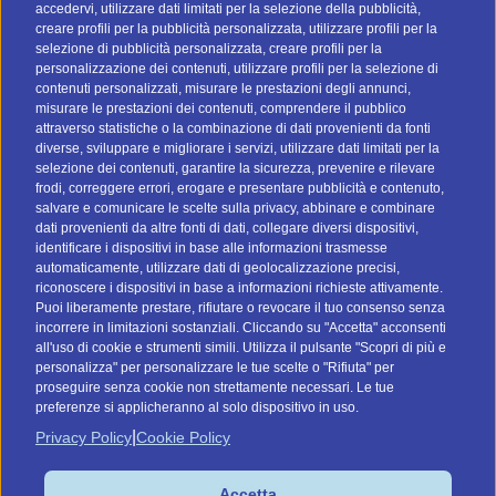
accedervi, utilizzare dati limitati per la selezione della pubblicità,
creare profili per la pubblicità personalizzata, utilizzare profili per la
selezione di pubblicità personalizzata, creare profili per la
personalizzazione dei contenuti, utilizzare profili per la selezione di
contenuti personalizzati, misurare le prestazioni degli annunci,
misurare le prestazioni dei contenuti, comprendere il pubblico
attraverso statistiche o la combinazione di dati provenienti da fonti
I nostri social
diverse, sviluppare e migliorare i servizi, utilizzare dati limitati per la
selezione dei contenuti, garantire la sicurezza, prevenire e rilevare
frodi, correggere errori, erogare e presentare pubblicità e contenuto,
salvare e comunicare le scelte sulla privacy, abbinare e combinare
dati provenienti da altre fonti di dati, collegare diversi dispositivi,
identificare i dispositivi in base alle informazioni trasmesse
automaticamente, utilizzare dati di geolocalizzazione precisi,
riconoscere i dispositivi in base a informazioni richieste attivamente.
Vai a btomail.es (Spagna)
Puoi liberamente prestare, rifiutare o revocare il tuo consenso senza
incorrere in limitazioni sostanziali. Cliccando su "Accetta" acconsenti
Command Digital Srl
all'uso di cookie e strumenti simili. Utilizza il pulsante "Scopri di più e
personalizza" per personalizzare le tue scelte o "Rifiuta" per
Sede Italiana: Via G. Pascoli, 12 - 37053 - Cerea (VR)
proseguire senza cookie non strettamente necessari. Le tue
Sede de España: C/ Lagasca, 95 - 28006 - Madrid
preferenze si applicheranno al solo dispositivo in uso.
P.IVA/C.F. IT04575910239
|
Privacy Policy
Cookie Policy
Cookies
Accetta