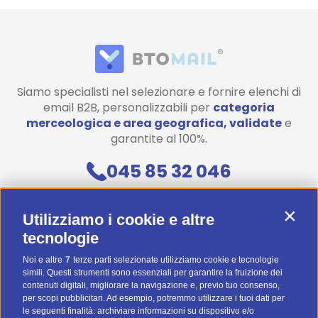
Siamo specialisti nel selezionare e fornire elenchi di
email B2B, personalizzabili per
categoria
merceologica e area geografica, validate
e
garantite al 100%.
045 85 32 046
Contattaci
Contin
Utilizziamo i cookie e altre
Diventa uno di noi! (Posizioni aperte)
tecnologie
Noi e altre
7
terze parti selezionate utilizziamo cookie e tecnologie
Preventivo Personalizzato
simili. Questi strumenti sono essenziali per garantire la fruizione dei
contenuti digitali, migliorare la navigazione e, previo tuo consenso,
BTOMAIL Pro
per scopi pubblicitari. Ad esempio, potremmo utilizzare i tuoi dati per
le seguenti finalità: archiviare informazioni su dispositivo e/o
Metodi Di Pagamento