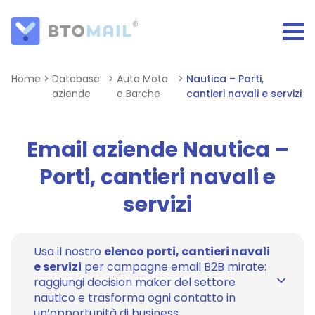
Home
>
Database
>
Auto Moto
>
Nautica – Porti,
aziende
e Barche
cantieri navali e servizi
Email aziende Nautica –
Porti, cantieri navali e
servizi
Usa il nostro
elenco porti, cantieri navali
e servizi
per campagne email B2B mirate:
raggiungi decision maker del settore
nautico e trasforma ogni contatto in
un’opportunità di business.