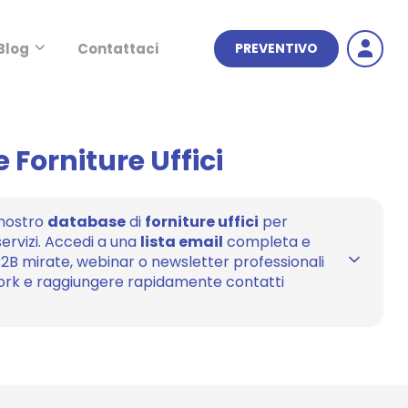
Blog
Contattaci
PREVENTIVO
 Forniture Uffici
 nostro
database
di
forniture uffici
per
ervizi. Accedi a una
lista email
completa e
B mirate, webinar o newsletter professionali
work e raggiungere rapidamente contatti