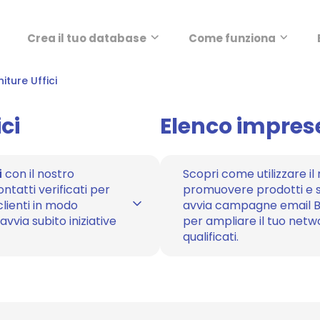
Crea il tuo database
Come funziona
niture Uffici
ci
Elenco imprese
i
con il nostro
Scopri come utilizzare il
ontatti verificati per
promuovere prodotti e s
lienti in modo
avvia campagne email B2
avvia subito iniziative
per ampliare il tuo net
qualificati.