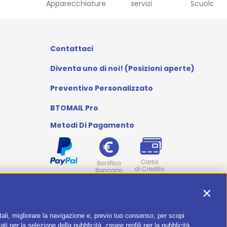
Apparecchiature
servizi
Scuola
Contattaci
Diventa uno di noi! (Posizioni aperte)
Preventivo Personalizzato
BTOMAIL Pro
Metodi Di Pagamento
I nostri social
Contin
itali, migliorare la navigazione e, previo tuo consenso, per scopi
ti per la selezione della pubblicità, creare profili per la pubblicità