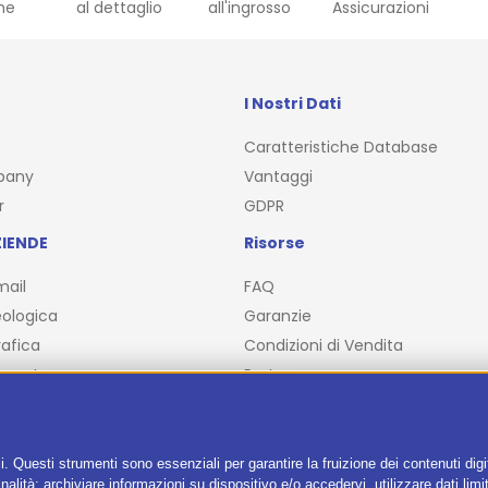
he
al dettaglio
all'ingrosso
Assicurazioni
I Nostri Dati
Caratteristiche Database
pany
Vantaggi
r
GDPR
IENDE
Risorse
mail
FAQ
ologica
Garanzie
afica
Condizioni di Vendita
ncente
Partner
Blog
i. Questi strumenti sono essenziali per garantire la fruizione dei contenuti dig
alità: archiviare informazioni su dispositivo e/o accedervi, utilizzare dati limita