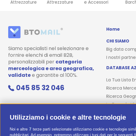
Attrezzature
Attrezzature
e Accessori
Barc
Home
CHI SIAMO
Siamo specialisti nel selezionare e
Big data com
fornire elenchi di email B2B,
I nostri partne
personalizzabili per
categoria
DATABASE AZ
merceologica e area geografica,
validate
e garantite al 100%.
La Tua Lista E
045 85 32 046
Ricerca Merce
Ricerca Geogr
La Formula Vi
Corso Email
Utilizziamo i cookie e altre tecnologie
Noi e altre
7
terze parti selezionate utilizziamo cookie e tecnologie simil
pubblicitari. Ad esempio, potremmo utilizzare i tuoi dati per le seguenti fin