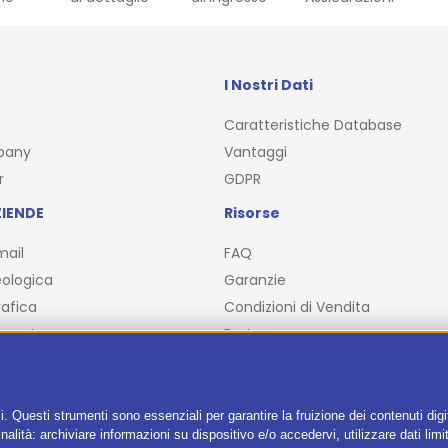
I Nostri Dati
Caratteristiche Database
pany
Vantaggi
r
GDPR
IENDE
Risorse
mail
FAQ
ologica
Garanzie
afica
Condizioni di Vendita
ncente
Partner
Blog
i. Questi strumenti sono essenziali per garantire la fruizione dei contenuti dig
alità: archiviare informazioni su dispositivo e/o accedervi, utilizzare dati limita