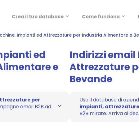
Crea il tuo database
Come funziona
chine, Impianti ed Attrezzature per Industria Alimentare e 
mpianti ed
Indirizzi emai
 Alimentare e
Attrezzature p
Bevande
ttrezzature per
Usa il database di aziend
mpagne email B2B ad
impianti, attrezzatur
B2B mirate. Arriva ai decis