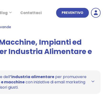
Blog
Contattaci
PREVENTIVO
Bevande
l Macchine, Impianti ed
er Industria Alimentare e
e dell
’industria alimentare
per promuovere
e e macchine
con iniziative di email marketing
ori giusti.