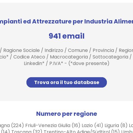
mpianti ed Attrezzature per Industria Alime
941 email
 / Ragione Sociale / Indirizzo / Comune / Provincia / Regi
ancio* / Codice Ateco / Macrocategoria / Sottocategoria /
Linkedin* / P.IVA* - (*dove presente)
Trova ora il tuo database
Numero per regione
 (224) Friuli-Venezia Giulia (16) Lazio (41) Liguria (8)
ia (14) Toscana (32) Trentino-Alto Adige/Südtirol (15) Umb