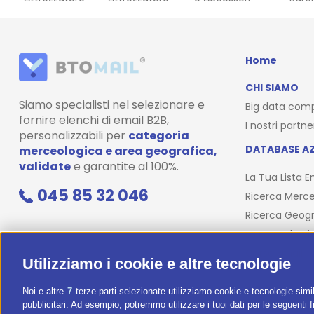
Home
CHI SIAMO
Siamo specialisti nel selezionare e
Big data com
fornire elenchi di email B2B,
I nostri partne
personalizzabili per
categoria
DATABASE AZ
merceologica e area geografica,
validate
e garantite al 100%.
La Tua Lista E
045 85 32 046
Ricerca Merce
Ricerca Geogr
La Formula Vi
Corso Email
Utilizziamo i cookie e altre tecnologie
Noi e altre
7
terze parti selezionate utilizziamo cookie e tecnologie simil
pubblicitari. Ad esempio, potremmo utilizzare i tuoi dati per le seguenti fin