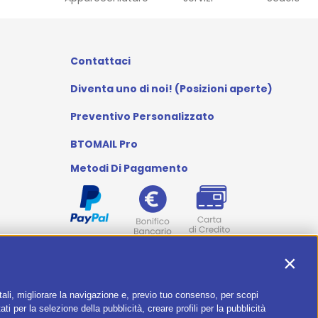
Contattaci
Diventa uno di noi! (Posizioni aperte)
Preventivo Personalizzato
BTOMAIL Pro
Metodi Di Pagamento
I nostri social
Contin
itali, migliorare la navigazione e, previo tuo consenso, per scopi
ti per la selezione della pubblicità, creare profili per la pubblicità