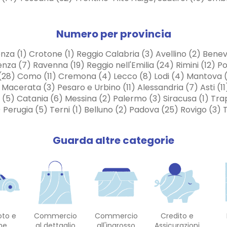
Numero per provincia
za (1) Crotone (1) Reggio Calabria (3) Avellino (2) Benev
a (7) Ravenna (19) Reggio nell'Emilia (24) Rimini (12) P
28) Como (11) Cremona (4) Lecco (8) Lodi (4) Mantova (11
acerata (3) Pesaro e Urbino (11) Alessandria (7) Asti (11) 
ri (5) Catania (6) Messina (2) Palermo (3) Siracusa (1) Tra
) Perugia (5) Terni (1) Belluno (2) Padova (25) Rovigo (3)
Guarda altre categorie
oto e
Commercio
Commercio
Credito e
he
al dettaglio
all'ingrosso
Assicurazioni