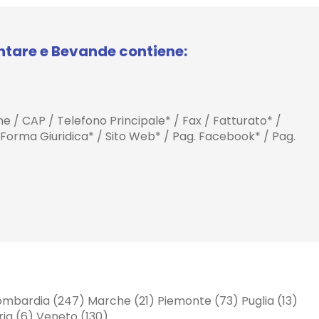
ntare e Bevande contiene:
one / CAP / Telefono Principale* / Fax / Fatturato* /
 Forma Giuridica* / Sito Web* / Pag. Facebook* / Pag.
 Lombardia (247) Marche (21) Piemonte (73) Puglia (13)
ria (6) Veneto (130)