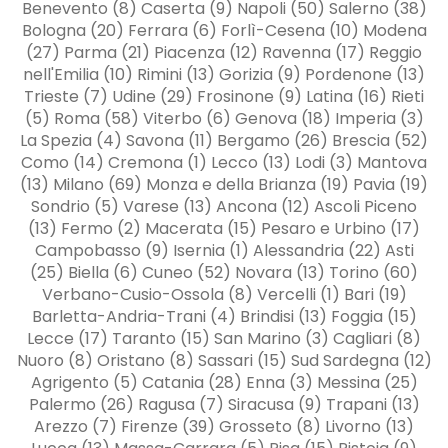
Benevento (8) Caserta (9) Napoli (50) Salerno (38)
Bologna (20) Ferrara (6) Forlì-Cesena (10) Modena
(27) Parma (21) Piacenza (12) Ravenna (17) Reggio
nell'Emilia (10) Rimini (13) Gorizia (9) Pordenone (13)
Trieste (7) Udine (29) Frosinone (9) Latina (16) Rieti
(5) Roma (58) Viterbo (6) Genova (18) Imperia (3)
La Spezia (4) Savona (11) Bergamo (26) Brescia (52)
Como (14) Cremona (1) Lecco (13) Lodi (3) Mantova
(13) Milano (69) Monza e della Brianza (19) Pavia (19)
Sondrio (5) Varese (13) Ancona (12) Ascoli Piceno
(13) Fermo (2) Macerata (15) Pesaro e Urbino (17)
Campobasso (9) Isernia (1) Alessandria (22) Asti
(25) Biella (6) Cuneo (52) Novara (13) Torino (60)
Verbano-Cusio-Ossola (8) Vercelli (1) Bari (19)
Barletta-Andria-Trani (4) Brindisi (13) Foggia (15)
Lecce (17) Taranto (15) San Marino (3) Cagliari (8)
Nuoro (8) Oristano (8) Sassari (15) Sud Sardegna (12)
Agrigento (5) Catania (28) Enna (3) Messina (25)
Palermo (26) Ragusa (7) Siracusa (9) Trapani (13)
Arezzo (7) Firenze (39) Grosseto (8) Livorno (13)