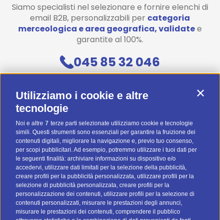
Siamo specialisti nel selezionare e fornire elenchi di
email B2B, personalizzabili per
categoria
merceologica e area geografica, validate
e
garantite al 100%.
045 85 32 046
Contattaci
Contin
Utilizziamo i cookie e altre
Diventa uno di noi! (Posizioni aperte)
tecnologie
Noi e altre
7
terze parti selezionate utilizziamo cookie e tecnologie
Preventivo Personalizzato
simili. Questi strumenti sono essenziali per garantire la fruizione dei
contenuti digitali, migliorare la navigazione e, previo tuo consenso,
BTOMAIL Pro
per scopi pubblicitari. Ad esempio, potremmo utilizzare i tuoi dati per
le seguenti finalità: archiviare informazioni su dispositivo e/o
Metodi Di Pagamento
accedervi, utilizzare dati limitati per la selezione della pubblicità,
creare profili per la pubblicità personalizzata, utilizzare profili per la
selezione di pubblicità personalizzata, creare profili per la
personalizzazione dei contenuti, utilizzare profili per la selezione di
contenuti personalizzati, misurare le prestazioni degli annunci,
misurare le prestazioni dei contenuti, comprendere il pubblico