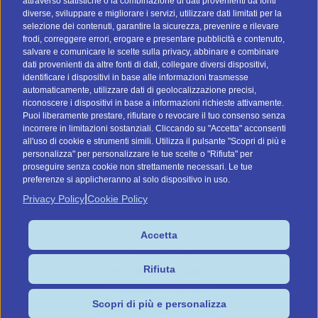
attraverso statistiche o la combinazione di dati provenienti da fonti
I nostri social
diverse, sviluppare e migliorare i servizi, utilizzare dati limitati per la
selezione dei contenuti, garantire la sicurezza, prevenire e rilevare
frodi, correggere errori, erogare e presentare pubblicità e contenuto,
salvare e comunicare le scelte sulla privacy, abbinare e combinare
dati provenienti da altre fonti di dati, collegare diversi dispositivi,
identificare i dispositivi in base alle informazioni trasmesse
automaticamente, utilizzare dati di geolocalizzazione precisi,
riconoscere i dispositivi in base a informazioni richieste attivamente.
Vai a btomail.es (Spagna)
Puoi liberamente prestare, rifiutare o revocare il tuo consenso senza
incorrere in limitazioni sostanziali. Cliccando su "Accetta" acconsenti
Command Digital Srl
all'uso di cookie e strumenti simili. Utilizza il pulsante "Scopri di più e
personalizza" per personalizzare le tue scelte o "Rifiuta" per
Sede Italiana: Via G. Pascoli, 12 - 37053 - Cerea (VR)
proseguire senza cookie non strettamente necessari. Le tue
Sede de España: C/ Lagasca, 95 - 28006 - Madrid
preferenze si applicheranno al solo dispositivo in uso.
P.IVA/C.F. IT04575910239
|
Privacy Policy
Cookie Policy
Cookies
Accetta
Privacy Policy
Rifiuta
Preferenze Cookie
Condizioni di vendita
Scopri di più e personalizza
Design by HENRY & CO.