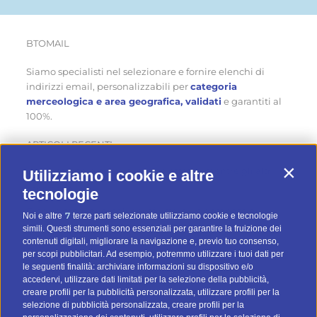
BTOMAIL
Siamo specialisti nel selezionare e fornire elenchi di
indirizzi email, personalizzabili per
categoria
merceologica e area geografica, validati
e garantiti al
100%.
ARTICOLI RECENTI
Come ottenere nuovi clienti in estate… mentre gli altri
Utilizziamo i cookie e altre
Contin
aspettano
tecnologie
Cinque modi originali per sfruttare un database di
7
Noi e altre
terze parti selezionate utilizziamo cookie e tecnologie
simili. Questi strumenti sono essenziali per garantire la fruizione dei
contatti d’estate
contenuti digitali, migliorare la navigazione e, previo tuo consenso,
Quattro consigli pratici per fare email marketing d’estate
per scopi pubblicitari. Ad esempio, potremmo utilizzare i tuoi dati per
le seguenti finalità: archiviare informazioni su dispositivo e/o
accedervi, utilizzare dati limitati per la selezione della pubblicità,
creare profili per la pubblicità personalizzata, utilizzare profili per la
CATEGORIE
selezione di pubblicità personalizzata, creare profili per la