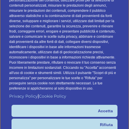
personalizzazione dei contenuti, utilizzare profili per la selezione di
Strategie email marketing
contenuti personalizzati, misurare le prestazioni degli annunci,
misurare le prestazioni dei contenuti, comprendere il pubblico
Gestione liste contatti
attraverso statistiche o la combinazione di dati provenienti da fonti
Privacy e GDPR
diverse, sviluppare e migliorare i servizi, utilizzare dati limitati per la
selezione dei contenuti, garantire la sicurezza, prevenire e rilevare
Glossario marketing
frodi, correggere errori, erogare e presentare pubblicità e contenuto,
salvare e comunicare le scelte sulla privacy, abbinare e combinare
CONTATTI
dati provenienti da altre fonti di dati, collegare diversi dispositivi,
identificare i dispositivi in base alle informazioni trasmesse
automaticamente, utilizzare dati di geolocalizzazione precisi,
Tel:
045.8532046
riconoscere i dispositivi in base a informazioni richieste attivamente.
Email:
info@btomail.it
Puoi liberamente prestare, rifiutare o revocare il tuo consenso senza
incorrere in limitazioni sostanziali. Cliccando su "Accetta" acconsenti
TROVA IL TUO DATABASE
all'uso di cookie e strumenti simili. Utilizza il pulsante "Scopri di più e
personalizza" per personalizzare le tue scelte o "Rifiuta" per
proseguire senza cookie non strettamente necessari. Le tue
preferenze si applicheranno al solo dispositivo in uso.
Privacy Policy
Cookie Policy
|
Accetta
Command Digital Srl
Sede Italiana: Via G. Pascoli 12, 37053 Cerea (VR) – Sede de
Rifiuta
España: C/ Lagasca 95, 28006 Madrid – P.IVA/C.F.