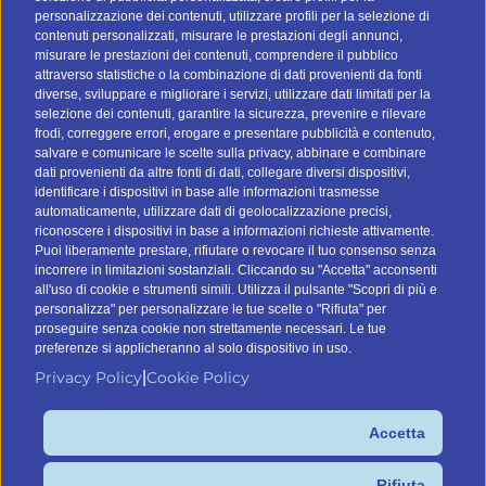
personalizzazione dei contenuti, utilizzare profili per la selezione di
Strategie email marketing
contenuti personalizzati, misurare le prestazioni degli annunci,
misurare le prestazioni dei contenuti, comprendere il pubblico
Gestione liste contatti
attraverso statistiche o la combinazione di dati provenienti da fonti
Privacy e GDPR
diverse, sviluppare e migliorare i servizi, utilizzare dati limitati per la
selezione dei contenuti, garantire la sicurezza, prevenire e rilevare
Glossario marketing
frodi, correggere errori, erogare e presentare pubblicità e contenuto,
salvare e comunicare le scelte sulla privacy, abbinare e combinare
CONTATTI
dati provenienti da altre fonti di dati, collegare diversi dispositivi,
identificare i dispositivi in base alle informazioni trasmesse
automaticamente, utilizzare dati di geolocalizzazione precisi,
Tel:
045.8532046
riconoscere i dispositivi in base a informazioni richieste attivamente.
Email:
info@btomail.it
Puoi liberamente prestare, rifiutare o revocare il tuo consenso senza
incorrere in limitazioni sostanziali. Cliccando su "Accetta" acconsenti
TROVA IL TUO DATABASE
all'uso di cookie e strumenti simili. Utilizza il pulsante "Scopri di più e
personalizza" per personalizzare le tue scelte o "Rifiuta" per
proseguire senza cookie non strettamente necessari. Le tue
preferenze si applicheranno al solo dispositivo in uso.
Privacy Policy
Cookie Policy
|
Accetta
Command Digital Srl
Sede Italiana: Via G. Pascoli 12, 37053 Cerea (VR) – Sede de
Rifiuta