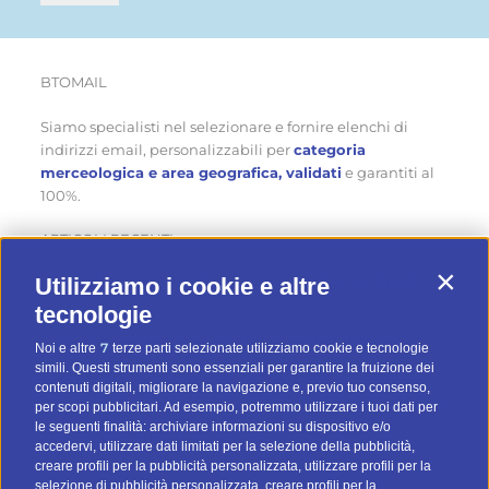
BTOMAIL
Siamo specialisti nel selezionare e fornire elenchi di
indirizzi email, personalizzabili per
categoria
merceologica e area geografica, validati
e garantiti al
100%.
ARTICOLI RECENTI
Come ottenere nuovi clienti in estate… mentre gli altri
Utilizziamo i cookie e altre
Contin
aspettano
tecnologie
Cinque modi originali per sfruttare un database di
7
Noi e altre
terze parti selezionate utilizziamo cookie e tecnologie
simili. Questi strumenti sono essenziali per garantire la fruizione dei
contatti d’estate
contenuti digitali, migliorare la navigazione e, previo tuo consenso,
Quattro consigli pratici per fare email marketing d’estate
per scopi pubblicitari. Ad esempio, potremmo utilizzare i tuoi dati per
le seguenti finalità: archiviare informazioni su dispositivo e/o
accedervi, utilizzare dati limitati per la selezione della pubblicità,
creare profili per la pubblicità personalizzata, utilizzare profili per la
CATEGORIE
selezione di pubblicità personalizzata, creare profili per la