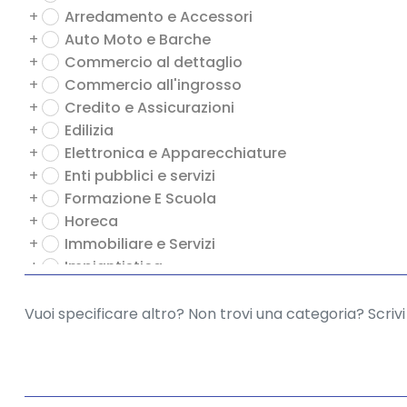
+
Arredamento e Accessori
+
Auto Moto e Barche
+
Commercio al dettaglio
+
Commercio all'ingrosso
+
Credito e Assicurazioni
+
Edilizia
+
Elettronica e Apparecchiature
+
Enti pubblici e servizi
+
Formazione E Scuola
+
Horeca
+
Immobiliare e Servizi
+
Impiantistica
+
Industria e Servizi
+
Informatica e Tecnologia
+
Intrattenimento e Tempo Libero
+
Macchine e Attrezzature
+
Marketing e Pubblicità
+
Moda, Abbigliamento, Tessile