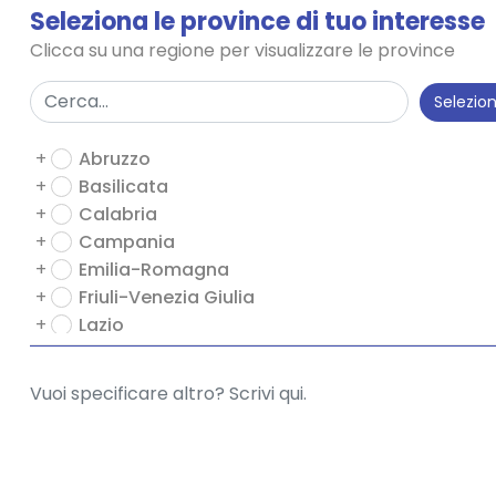
Seleziona le province di tuo interesse
+
Professionisti e Studi Professionali
Clicca su una regione per visualizzare le province
+
Salute e Benessere
+
Servizi Medici
Selezio
+
Servizi Vari
+
Servizi alla Persona
+
Abruzzo
+
Servizi per le imprese
+
Basilicata
+
Sport e Attrezzature
+
Calabria
+
Trasporti e Logistica
+
Campania
+
Turismo e Servizi
+
Emilia-Romagna
+
Friuli-Venezia Giulia
+
Lazio
+
Liguria
+
Lombardia
+
Marche
+
Molise
+
Piemonte
+
Puglia