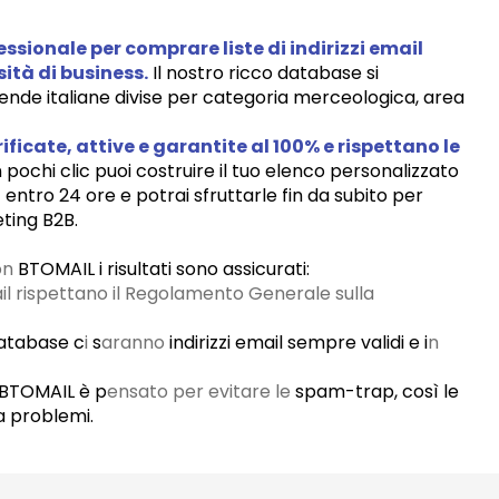
fessionale
per
comprare liste di indirizzi email
sità di business.
Il nostro ricco database si
iende italiane divise per categoria merceologica, area
ificate, attive e garantite al 100%
e rispettano le
pochi clic puoi costruire il tuo elenco personalizzato
st entro 24 ore e potrai sfruttarle fin da subito per
ting B2B.
on
BTOMAIL i risultati sono assicurati:
ail rispettano il Regolamento Generale sulla
atabase c
i
s
aranno
indirizzi email sempre validi e i
n
di BTOMAIL è p
ensato per evitare le
spam-trap, così le
a problemi.