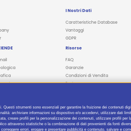
I Nostri Dati
Caratteristiche Database
pany
Vantaggi
r
GDPR
IENDE
Risorse
mail
FAQ
ologica
Garanzie
afica
Condizioni di Vendita
ncente
Partner
Blog
i. Questi strumenti sono essenziali per garantire la fruizione dei contenuti dig
alità: archiviare informazioni su dispositivo e/o accedervi, utilizzare dati limita
zata, creare profili per la personalizzazione dei contenuti, utilizzare profili per
co attraverso statistiche o la combinazione di dati provenienti da fonti diverse, 
i, correggere errori, erogare e presentare pubblicità e contenuto, salvare e co