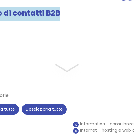
o di contatti B2B
orie
na tutte
Deseleziona tutte
Informatica - consulenza
Internet - hosting e web 