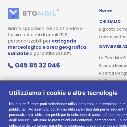
Home
CHI SIAMO
Siamo specialisti nel selezionare e
Big data com
fornire elenchi di email B2B,
I nostri partne
personalizzabili per
categoria
DATABASE AZ
merceologica e area geografica,
validate
e garantite al 100%.
La Tua Lista E
045 85 32 046
Ricerca Merce
Ricerca Geogr
La Formula Vi
Corso Email
Utilizziamo i cookie e altre tecnologie
Noi e altre
7
terze parti selezionate utilizziamo cookie e tecnologie simil
pubblicitari. Ad esempio, potremmo utilizzare i tuoi dati per le seguenti fin
personalizzata, utilizzare profili per la selezione di pubblicità personaliz
degli annunci, misurare le prestazioni dei contenuti, comprendere il pubbli
selezione dei contenuti, garantire la sicurezza, prevenire e rilevare frod