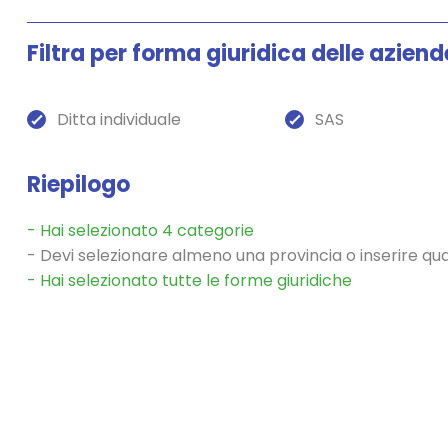
+
San Marino
+
Sardegna
Filtra per forma giuridica delle aziend
+
Sicilia
+
Toscana
Ditta individuale
SAS
+
Trentino-Alto Adige/Südtirol
+
Umbria
+
Valle d'Aosta/Vallée d'Aoste
Riepilogo
+
Veneto
- Hai selezionato
4
categori
e
- Devi selezionare almeno una provincia o inserire q
- Hai selezionato
tutte le
form
e
giuridic
he