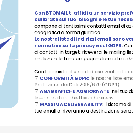
Con BTOMAIL ti affidi a un
servizio pro
calibrate sui tuoi bisogni e le tue neces
compone di tantissimi contatti email di az
geografica e forma giuridica.
Le nostre
liste di indirizzi email
sono
ver
normative sulla
privacy
e sul
GDPR
.
Con 
di contatti in target: riceverai le mailing li
realizzare le tue campagne di email marke
Con l’acquisto di
un database verificato
c
☑
CONFORMITÀ GDPR:
le nostre liste em
Protezione dei Dati 2016/679 (GDPR).
☑
ANAGRAFICHE AGGIORNATE:
n
el
tuo d
linea con i tuoi obiettivi di business.
☑
MASSIMA DELIVERABILITY
: il sistema 
tue email arriveranno a destinazione senz