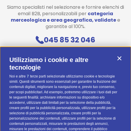
Siamo specialisti nel selezionare e fornire elenchi di
email B2B, personalizzabili per
categoria
merceologica e area geografica, validate
e
garantite al 100%.
045 85 32 046
Contattaci
Contin
Utilizziamo i cookie e altre
Diventa uno di noi! (Posizioni aperte)
tecnologie
Noi e altre
7
terze parti selezionate utilizziamo cookie e tecnologie
Preventivo Personalizzato
simili. Questi strumenti sono essenziali per garantire la fruizione dei
contenuti digitali, migliorare la navigazione e, previo tuo consenso,
BTOMAIL Pro
per scopi pubblicitari. Ad esempio, potremmo utilizzare i tuoi dati per
le seguenti finalità: archiviare informazioni su dispositivo e/o
Metodi Di Pagamento
accedervi, utilizzare dati limitati per la selezione della pubblicità,
creare profili per la pubblicità personalizzata, utilizzare profili per la
selezione di pubblicità personalizzata, creare profili per la
personalizzazione dei contenuti, utilizzare profili per la selezione di
contenuti personalizzati, misurare le prestazioni degli annunci,
misurare le prestazioni dei contenuti, comprendere il pubblico