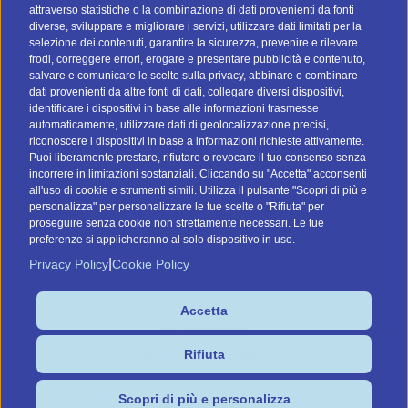
attraverso statistiche o la combinazione di dati provenienti da fonti
I nostri social
diverse, sviluppare e migliorare i servizi, utilizzare dati limitati per la
selezione dei contenuti, garantire la sicurezza, prevenire e rilevare
frodi, correggere errori, erogare e presentare pubblicità e contenuto,
salvare e comunicare le scelte sulla privacy, abbinare e combinare
dati provenienti da altre fonti di dati, collegare diversi dispositivi,
identificare i dispositivi in base alle informazioni trasmesse
automaticamente, utilizzare dati di geolocalizzazione precisi,
riconoscere i dispositivi in base a informazioni richieste attivamente.
Vai a btomail.es (Spagna)
Puoi liberamente prestare, rifiutare o revocare il tuo consenso senza
incorrere in limitazioni sostanziali. Cliccando su "Accetta" acconsenti
Command Digital Srl
all'uso di cookie e strumenti simili. Utilizza il pulsante "Scopri di più e
personalizza" per personalizzare le tue scelte o "Rifiuta" per
Sede Italiana: Via G. Pascoli, 12 - 37053 - Cerea (VR)
proseguire senza cookie non strettamente necessari. Le tue
Sede de España: C/ Lagasca, 95 - 28006 - Madrid
preferenze si applicheranno al solo dispositivo in uso.
P.IVA/C.F. IT04575910239
|
Privacy Policy
Cookie Policy
Cookies
Accetta
Privacy Policy
Rifiuta
Preferenze Cookie
Condizioni di vendita
Scopri di più e personalizza
Design by HENRY & CO.