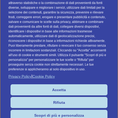
attraverso statistiche o la combinazione di dati provenienti da fonti
I nostri social
diverse, sviluppare e migliorare i servizi, utilizzare dati limitati per la
selezione dei contenuti, garantire la sicurezza, prevenire e rilevare
frodi, correggere errori, erogare e presentare pubblicità e contenuto,
salvare e comunicare le scelte sulla privacy, abbinare e combinare
dati provenienti da altre fonti di dati, collegare diversi dispositivi,
identificare i dispositivi in base alle informazioni trasmesse
automaticamente, utilizzare dati di geolocalizzazione precisi,
riconoscere i dispositivi in base a informazioni richieste attivamente.
Vai a btomail.es (Spagna)
Puoi liberamente prestare, rifiutare o revocare il tuo consenso senza
incorrere in limitazioni sostanziali. Cliccando su "Accetta" acconsenti
Command Digital Srl
all'uso di cookie e strumenti simili. Utilizza il pulsante "Scopri di più e
personalizza" per personalizzare le tue scelte o "Rifiuta" per
Sede Italiana: Via G. Pascoli, 12 - 37053 - Cerea (VR)
proseguire senza cookie non strettamente necessari. Le tue
Sede de España: C/ Lagasca, 95 - 28006 - Madrid
preferenze si applicheranno al solo dispositivo in uso.
P.IVA/C.F. IT04575910239
|
Privacy Policy
Cookie Policy
Cookies
Accetta
Privacy Policy
Rifiuta
Preferenze Cookie
Condizioni di vendita
Scopri di più e personalizza
Design by HENRY & CO.