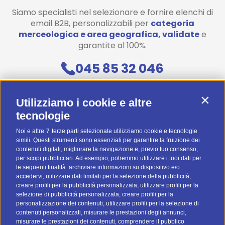
Siamo specialisti nel selezionare e fornire elenchi di
email B2B, personalizzabili per
categoria
merceologica e area geografica, validate
e
garantite al 100%.
045 85 32 046
Contattaci
Contin
Utilizziamo i cookie e altre
Diventa uno di noi! (Posizioni aperte)
tecnologie
Noi e altre
7
terze parti selezionate utilizziamo cookie e tecnologie
Preventivo Personalizzato
simili. Questi strumenti sono essenziali per garantire la fruizione dei
contenuti digitali, migliorare la navigazione e, previo tuo consenso,
BTOMAIL Pro
per scopi pubblicitari. Ad esempio, potremmo utilizzare i tuoi dati per
le seguenti finalità: archiviare informazioni su dispositivo e/o
Metodi Di Pagamento
accedervi, utilizzare dati limitati per la selezione della pubblicità,
creare profili per la pubblicità personalizzata, utilizzare profili per la
selezione di pubblicità personalizzata, creare profili per la
personalizzazione dei contenuti, utilizzare profili per la selezione di
contenuti personalizzati, misurare le prestazioni degli annunci,
misurare le prestazioni dei contenuti, comprendere il pubblico