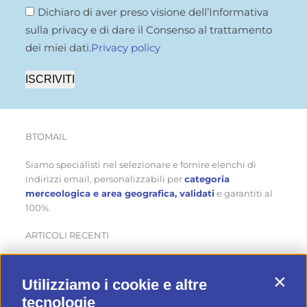
Dichiaro di aver preso visione dell’Informativa
sulla privacy e di dare il Consenso al trattamento
dei miei dati.
Privacy policy
ISCRIVITI
BTOMAIL
Siamo specialisti nel selezionare e fornire elenchi di
indirizzi email, personalizzabili per
categoria
merceologica e area geografica, validati
e garantiti al
100%.
ARTICOLI RECENTI
Come ottenere nuovi clienti in estate… mentre gli altri
aspettano
Utilizziamo i cookie e altre
Contin
Cinque modi originali per sfruttare un database di
tecnologie