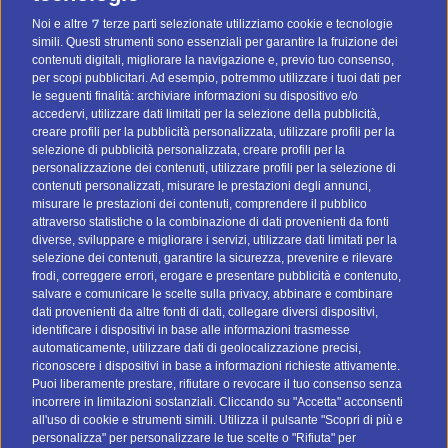
contatti d’estate
7
Noi e altre
terze parti selezionate utilizziamo cookie e tecnologie
simili. Questi strumenti sono essenziali per garantire la fruizione dei
Quattro consigli pratici per fare email marketing d’estate
contenuti digitali, migliorare la navigazione e, previo tuo consenso,
per scopi pubblicitari. Ad esempio, potremmo utilizzare i tuoi dati per
le seguenti finalità: archiviare informazioni su dispositivo e/o
CATEGORIE
accedervi, utilizzare dati limitati per la selezione della pubblicità,
creare profili per la pubblicità personalizzata, utilizzare profili per la
selezione di pubblicità personalizzata, creare profili per la
Strategie email marketing
personalizzazione dei contenuti, utilizzare profili per la selezione di
Gestione liste contatti
contenuti personalizzati, misurare le prestazioni degli annunci,
misurare le prestazioni dei contenuti, comprendere il pubblico
Privacy e GDPR
attraverso statistiche o la combinazione di dati provenienti da fonti
Glossario marketing
diverse, sviluppare e migliorare i servizi, utilizzare dati limitati per la
selezione dei contenuti, garantire la sicurezza, prevenire e rilevare
frodi, correggere errori, erogare e presentare pubblicità e contenuto,
CONTATTI
salvare e comunicare le scelte sulla privacy, abbinare e combinare
dati provenienti da altre fonti di dati, collegare diversi dispositivi,
Tel:
045.8532046
identificare i dispositivi in base alle informazioni trasmesse
Email:
info@btomail.it
automaticamente, utilizzare dati di geolocalizzazione precisi,
riconoscere i dispositivi in base a informazioni richieste attivamente.
Puoi liberamente prestare, rifiutare o revocare il tuo consenso senza
TROVA IL TUO DATABASE
incorrere in limitazioni sostanziali. Cliccando su "Accetta" acconsenti
all'uso di cookie e strumenti simili. Utilizza il pulsante "Scopri di più e
personalizza" per personalizzare le tue scelte o "Rifiuta" per