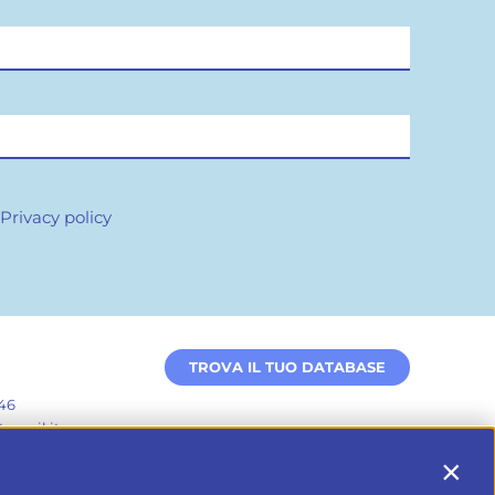
.
Privacy policy
TROVA IL TUO DATABASE
46
omail.it
Contin