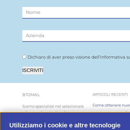
Dichiaro di aver preso visione dell’Informativa s
ISCRIVITI
ARTICOLI RECENTI
BTOMAIL
Come ottenere nuovi
Siamo specialisti nel selezionare
e fornire elenchi di indirizzi
estate… mentre gli a
email, personalizzabili per
Cinque modi origina
Utilizziamo i cookie e altre tecnologie
categoria merceologica e area
sfruttare un databas