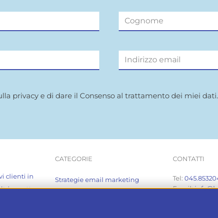
ulla privacy e di dare il Consenso al trattamento dei miei dati
CATEGORIE
CONTATTI
 clienti in
Tel:
045.85320
Strategie email marketing
Email:
info@bt
ltri aspettano
Gestione liste contatti
li per
Privacy e GDPR
e di contatti