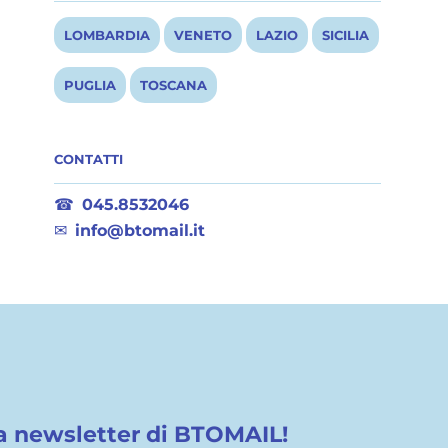
LOMBARDIA
VENETO
LAZIO
SICILIA
PUGLIA
TOSCANA
CONTATTI
☎
045.8532046
✉
info@btomail.it
lla newsletter di BTOMAIL!