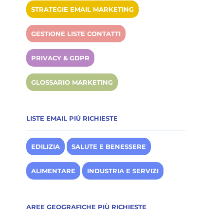
I TUOI VANTAGGI
STRATEGIE EMAIL MARKETING
Con BTOMAIL puoi
GESTIONE LISTE CONTATTI
Generare lead
Ridurre i costi di conversione
PRIVACY & GDPR
Ampliare il tuo pubblico di riferimento
GLOSSARIO MARKETING
Ridurre i tempi
Promuovere il tuo brand
LISTE EMAIL PIÙ RICHIESTE
EDILIZIA
SALUTE E BENESSERE
ALIMENTARE
INDUSTRIA E SERVIZI
AREE GEOGRAFICHE PIÙ RICHIESTE