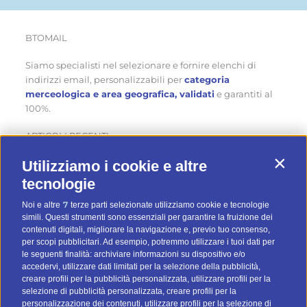
BTOMAIL
Siamo specialisti nel selezionare e fornire elenchi di
indirizzi email, personalizzabili per
categoria
merceologica e area geografica, validati
e garantiti al
100%.
ARTICOLI RECENTI
Come ottenere nuovi clienti in estate… mentre gli altri
Utilizziamo i cookie e altre
Contin
aspettano
tecnologie
Cinque modi originali per sfruttare un database di
7
Noi e altre
terze parti selezionate utilizziamo cookie e tecnologie
contatti d’estate
simili. Questi strumenti sono essenziali per garantire la fruizione dei
contenuti digitali, migliorare la navigazione e, previo tuo consenso,
Quattro consigli pratici per fare email marketing d’estate
per scopi pubblicitari. Ad esempio, potremmo utilizzare i tuoi dati per
le seguenti finalità: archiviare informazioni su dispositivo e/o
accedervi, utilizzare dati limitati per la selezione della pubblicità,
creare profili per la pubblicità personalizzata, utilizzare profili per la
CATEGORIE
selezione di pubblicità personalizzata, creare profili per la
personalizzazione dei contenuti, utilizzare profili per la selezione di