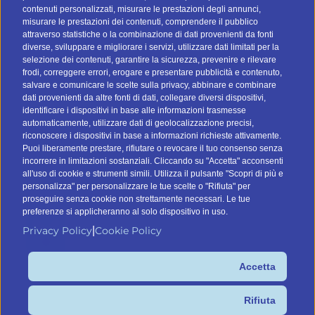
Strategie email marketing
contenuti personalizzati, misurare le prestazioni degli annunci,
misurare le prestazioni dei contenuti, comprendere il pubblico
Gestione liste contatti
attraverso statistiche o la combinazione di dati provenienti da fonti
Privacy e GDPR
diverse, sviluppare e migliorare i servizi, utilizzare dati limitati per la
selezione dei contenuti, garantire la sicurezza, prevenire e rilevare
Glossario marketing
frodi, correggere errori, erogare e presentare pubblicità e contenuto,
salvare e comunicare le scelte sulla privacy, abbinare e combinare
CONTATTI
dati provenienti da altre fonti di dati, collegare diversi dispositivi,
identificare i dispositivi in base alle informazioni trasmesse
automaticamente, utilizzare dati di geolocalizzazione precisi,
Tel:
045.8532046
riconoscere i dispositivi in base a informazioni richieste attivamente.
Email:
info@btomail.it
Puoi liberamente prestare, rifiutare o revocare il tuo consenso senza
incorrere in limitazioni sostanziali. Cliccando su "Accetta" acconsenti
TROVA IL TUO DATABASE
all'uso di cookie e strumenti simili. Utilizza il pulsante "Scopri di più e
personalizza" per personalizzare le tue scelte o "Rifiuta" per
proseguire senza cookie non strettamente necessari. Le tue
preferenze si applicheranno al solo dispositivo in uso.
Privacy Policy
Cookie Policy
|
Accetta
Command Digital Srl
Sede Italiana: Via G. Pascoli 12, 37053 Cerea (VR) – Sede de
Rifiuta
España: C/ Lagasca 95, 28006 Madrid – P.IVA/C.F.