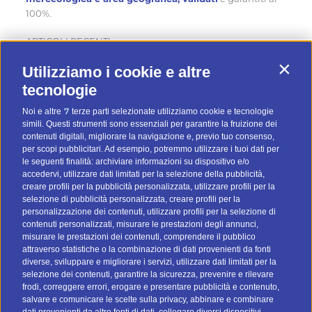
100%.
ARTICOLI RECENTI
Come ottenere nuovi clienti in estate… mentre gli altri
Utilizziamo i cookie e altre
Contin
aspettano
tecnologie
Cinque modi originali per sfruttare un database di
7
Noi e altre
terze parti selezionate utilizziamo cookie e tecnologie
contatti d’estate
simili. Questi strumenti sono essenziali per garantire la fruizione dei
contenuti digitali, migliorare la navigazione e, previo tuo consenso,
Quattro consigli pratici per fare email marketing d’estate
per scopi pubblicitari. Ad esempio, potremmo utilizzare i tuoi dati per
le seguenti finalità: archiviare informazioni su dispositivo e/o
accedervi, utilizzare dati limitati per la selezione della pubblicità,
creare profili per la pubblicità personalizzata, utilizzare profili per la
CATEGORIE
selezione di pubblicità personalizzata, creare profili per la
personalizzazione dei contenuti, utilizzare profili per la selezione di
Strategie email marketing
contenuti personalizzati, misurare le prestazioni degli annunci,
misurare le prestazioni dei contenuti, comprendere il pubblico
Gestione liste contatti
attraverso statistiche o la combinazione di dati provenienti da fonti
Privacy e GDPR
diverse, sviluppare e migliorare i servizi, utilizzare dati limitati per la
selezione dei contenuti, garantire la sicurezza, prevenire e rilevare
Glossario marketing
frodi, correggere errori, erogare e presentare pubblicità e contenuto,
salvare e comunicare le scelte sulla privacy, abbinare e combinare
CONTATTI
dati provenienti da altre fonti di dati, collegare diversi dispositivi,