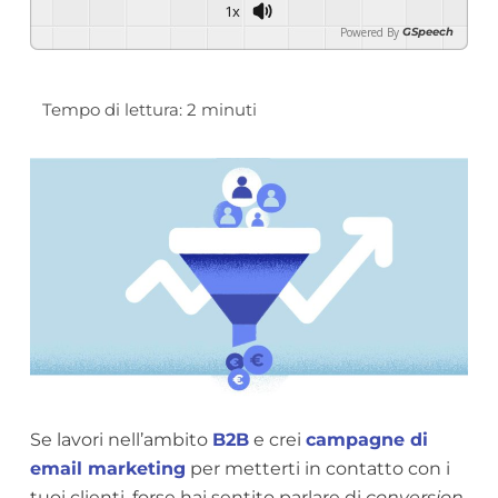
1x
Powered By
GSpeech
Se lavori nell’ambito
B2B
e crei
campagne di
email marketing
per metterti in contatto con i
tuoi clienti, forse hai sentito parlare di
conversion